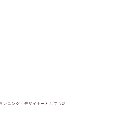
トプランニング・デザイナーとしても活