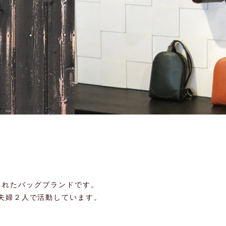
で生まれたバッグブランドです。
夫婦２人で活動しています。