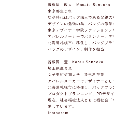
曽根岡 政人 Masato Soneoka
東京都生まれ
幼少時代はバッグ職人である父親の
デザインの勉強の為、バッグの修業
東京デザイナー学院ファッションデ
アパレルメーカーでパタンナー、デ
北海道札幌市に移住し、バッグブランド
バッグのデザイン、制作を担当
曽根岡 薫 Kaoru Soneoka
埼玉県生まれ
女子美術短期大学 造形科卒業
アパレルメーカーでデザイナーとし
北海道札幌市に移住し、バッグブランド
プロダクトプランニング、PRデザ
現在、社会福祉法人ともに福祉会「t
動しています。
Instagram