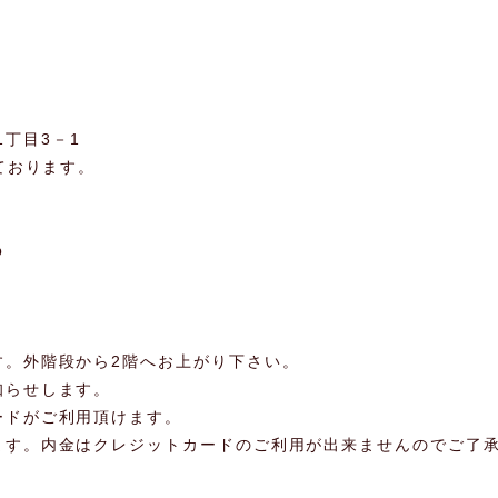
1丁目3－1
ております。
p
す。外階段から2階へお上がり下さい。
知らせします。
ードがご利用頂けます。
ます。内金はクレジットカードのご利用が出来ませんのでご了