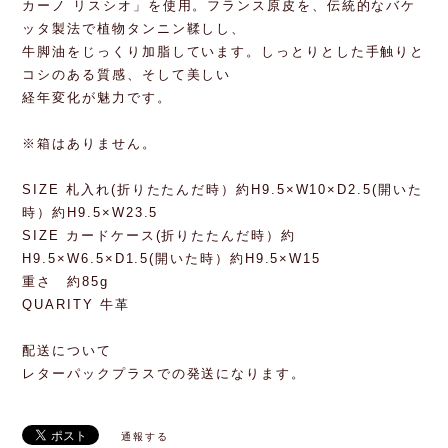
カーノ リスシオ」を使用。フランス原皮を、伝統的なバケ
ッタ製法で植物タンニン鞣しし、
牛脚油をじっくり加脂しています。しっとりとした手触りと
コシのある質感、そして美しい
経年変化が魅力です。
※箱はありません。
SIZE 札入れ(折りたたんだ時）約H9.5×W10×D2.5(開いた
時）約H9.5×W23.5
SIZE カードケース(折りたたんだ時）約
H9.5×W6.5×D1.5(開いた時）約H9.5×W15
重さ 約85g
QUARITY 牛革
配送について
レターパックプラスでの発送になります。
通報する