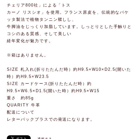
チェリア800社」による「トス
カーノ リスシオ」を使用。フランス原皮を、伝統的なバケ
ッタ製法で植物タンニン鞣しし、
牛脚油をじっくり加脂しています。しっとりとした手触りと
コシのある質感、そして美しい
経年変化が魅力です。
※箱はありません。
SIZE 札入れ(折りたたんだ時）約H9.5×W10×D2.5(開いた
時）約H9.5×W23.5
SIZE カードケース(折りたたんだ時）約
H9.5×W6.5×D1.5(開いた時）約H9.5×W15
重さ 約85g
QUARITY 牛革
配送について
レターパックプラスでの発送になります。
通報する