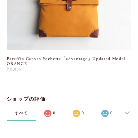
Paraffin Canvas Pochette「advantage」Updated Model
ORANGE
¥11,000
ショップの評価
すべて
6
0
0