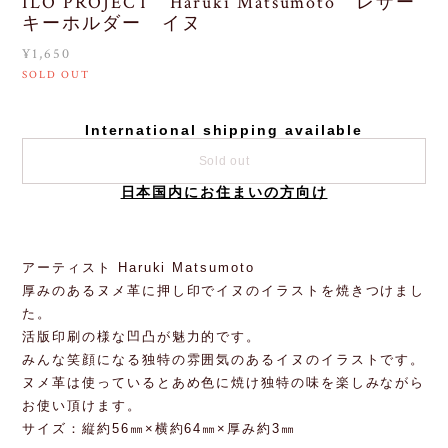
ILO PROJECT Haruki Matsumoto レザー
キーホルダー イヌ
¥1,650
SOLD OUT
International shipping available
Sold out
日本国内にお住まいの方向け
アーティスト Haruki Matsumoto
厚みのあるヌメ革に押し印でイヌのイラストを焼きつけまし
た。
活版印刷の様な凹凸が魅力的です。
みんな笑顔になる独特の雰囲気のあるイヌのイラストです。
ヌメ革は使っているとあめ色に焼け独特の味を楽しみながら
お使い頂けます。
サイズ：縦約56㎜×横約64㎜×厚み約3㎜