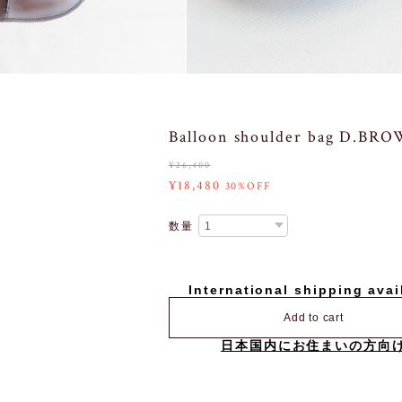
Balloon shoulder bag D.BR
¥26,400
¥18,480
30%OFF
数量
International shipping avai
Add to cart
日本国内にお住まいの方向