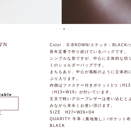
OWN
Color : D.BROWN/ステッチ：BLAC
長年定番で作り続けているバッグです。
シンプルな形ですが、中心に立体的な切
くのショルダーバッグです。
まちもあり、中心が風船のように立体的
ぷり入ります。
内側はファスナー付きポケット1つ（H13
（H13×W19）が付いています。
lable
丈夫で軽いグローブレザーは使い込むと
みながら末永くお使い頂けます。
SIZE H27×W26×D4
け
QUARITY 牛革（裏地無し）/ポケット
BLACK