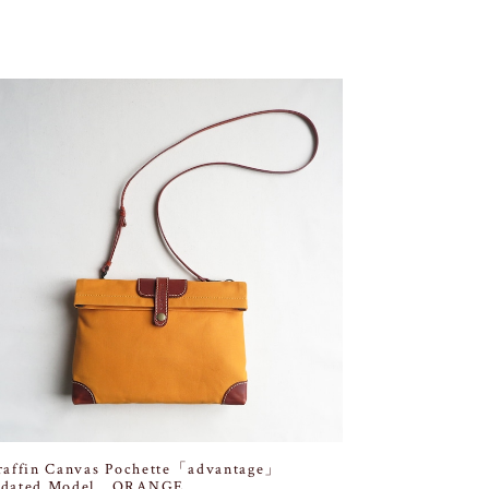
raffin Canvas Pochette「advantage」
dated Model ORANGE