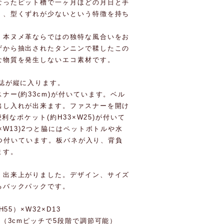
なったピット槽で一ヶ月ほどの月日と手
く、型くずれが少ないという特徴を持ち
、本ヌメ革ならではの独特な風合いをお
ザから抽出されたタンニンで鞣したこの
な物質を発生しないエコ素材です。
誌が縦に入ります。
ナー(約33cm)が付いています。ベル
出し入れが出来ます。ファスナーを開け
利なポケット(約H33×W25)が付いて
×W13)2つと脇にはペットボトルや水
に1つ付いています。板バネが入り、背負
ます。
く出来上がりました。デザイン、サイズ
るバックパックです。
55）×W32×D13
（3cmピッチで5段階で調節可能）