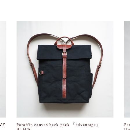
AVY
Paraffin canvas back pack 「advantage」
Pa
BLACK
Up