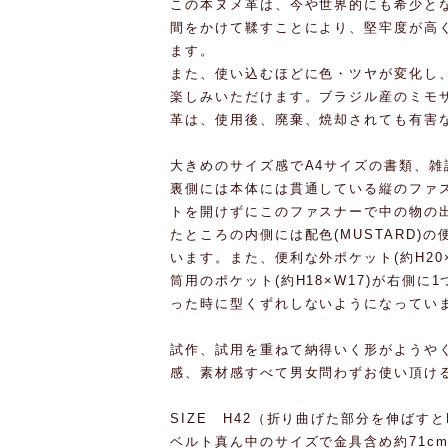
この本ヌメ革は、今や世界的にも希少と
間をかけて鞣すことにより、堅牢度が高
ます。
また、使い込むほどに色・ツヤが変化し
楽しみいただけます。ブラジル産のミモ
革は、使用後、廃棄、焼却されても有害
大きめのサイズ感でA4サイズの書類、雑
裏側には本体には貫通している縦のファス
トを開けずにこのファスナーで中の物の
たところの内側には配色(MUSTARD)の便
います。また、便利な外ポケット(約H20
筒用のポケット(約H18×W17)が右側
った時に型くずれしないようになってい
試作、試用を重ねて納得いく形がようや
感、素材感すべて男女問わずお使い頂け
SIZE H42（折り曲げた部分を伸ばすとH
ベルト真ん中のサイズで金具含め約71cm