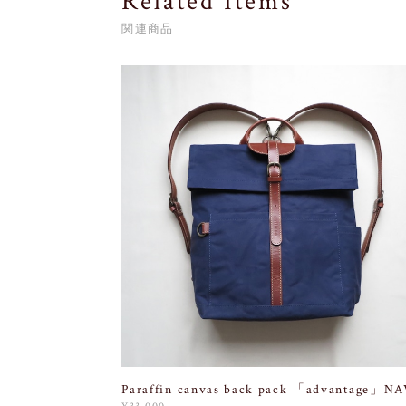
Related Items
関連商品
Paraffin canvas back pack 「advantage」N