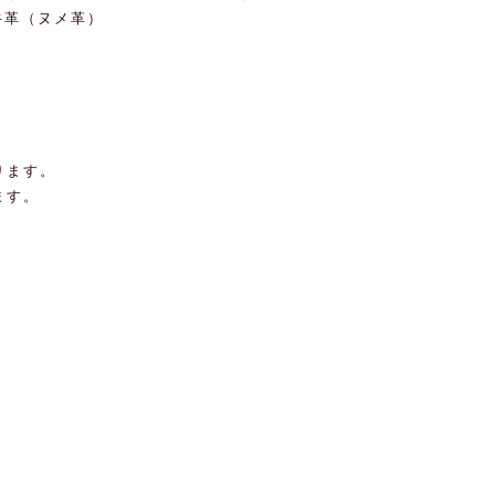
）牛革（ヌメ革）
ります。
ます。