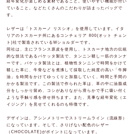
経年変化が楽しめる素材であること。使いやすい機能が付い
ていること。などたくさんのこだわりが詰まったバッグで
す。
レザーは「トスカーノ リスシオ」を使用しています。イタ
リアのトスカーナ州にあるコンチェリア 800(オット チェン
ト)社で製造されているWショルダーです。
同社は、主にフランス原皮を使用し、トスカーナ地方の伝統
的な技法であるバケッタ製法で、タンニン鞣し一筋のタンナ
ーです。バケッタ製法とは、植物性タンニンで時間をかけて
鞣した革に、牛骨などを煮沸して採取した純度の高い「牛脚
油」を時間をかけてゆっくりと加脂していく、時間と手間の
かかる製法です。この製法で作られた革は、革の中に油脂成
分をしっかり留め、コシがありながら滑らかで手に吸い付く
ような手触り感を併せ持ちます。また、見事な経年変化（エ
イジング）を見せてくれるのも特徴です。
デザインは、アシンメトリーでストリームライン（流線形）
になっています。そして、さりげない配色のレザー
（CHOCOLATE)がポイントになっています。