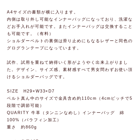
A4サイズの書類が横に入ります。
内側は取り外し可能なインナーバッグになっており、洗濯な
どお手入れが可能です。またインナーバッグは交換すること
も可能です。（有料）
ショルダーベルトの裏側は滑り止めにもなるレザーと同色の
グログランテープになっています。
試作、試用を重ねて納得いく形がようやく出来上がりまし
た。デザイン、サイズ感、素材感すべて男女問わずお使い頂
けるショルダーバッグです。
SIZE H29×W33×D7
ベルト真ん中のサイズで金具含め約110cm（4cmピッチで5
段階で調節可能）
QUARITY 牛革（タンニンなめし）インナーバッグ 綿
100%（パラフィン加工）
重さ 約860g